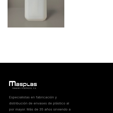
Especialistas en fabricación y
distribución de envases de plástico al
por mayor. Más de 35 años sirviendo a