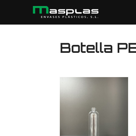
Botella 