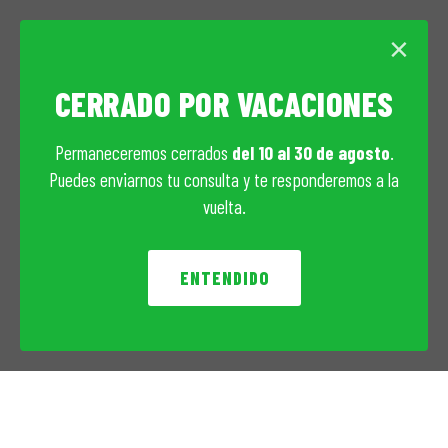
×
CERRADO POR VACACIONES
Permaneceremos cerrados
del 10 al 30 de agosto
.
Puedes enviarnos tu consulta y te responderemos a la
vuelta.
ENTENDIDO