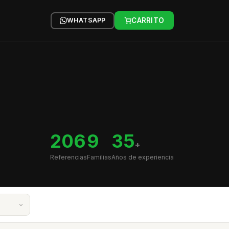
WHATSAPP
CARRITO
206
9
35
+
Referencias
Familias
Años de experiencia