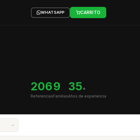
WHATSAPP
CARRITO
206
9
35
+
Referencias
Familias
Años de experiencia