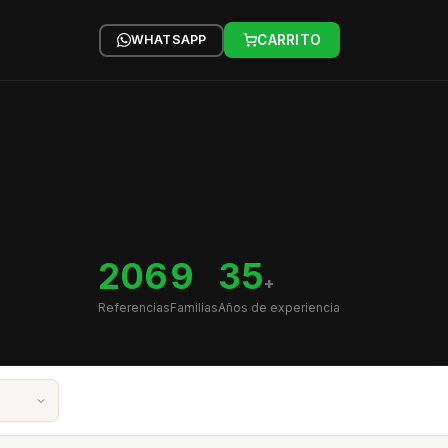
WHATSAPP
CARRITO
206
9
35
+
Referencias
Familias
Años de experiencia