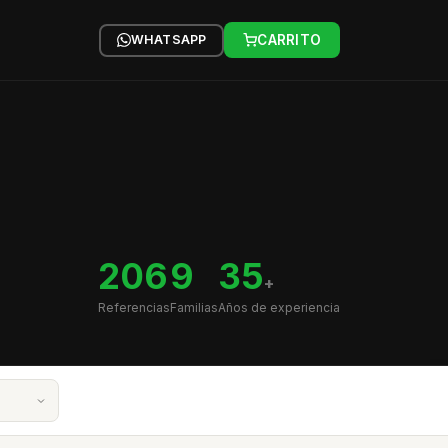
WHATSAPP
CARRITO
206
9
35
+
Referencias
Familias
Años de experiencia