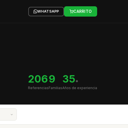
WHATSAPP
CARRITO
206
9
35
+
Referencias
Familias
Años de experiencia