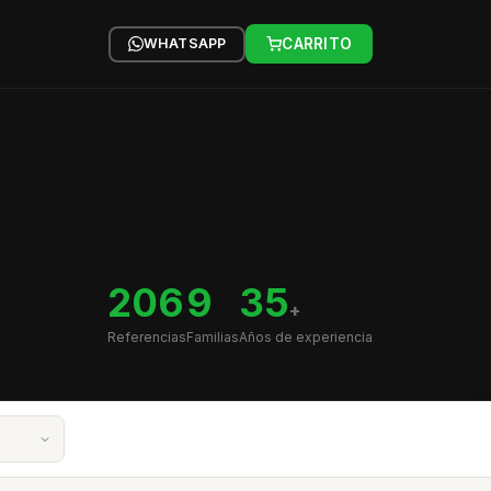
WHATSAPP
CARRITO
206
9
35
+
Referencias
Familias
Años de experiencia