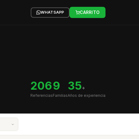
WHATSAPP
CARRITO
206
9
35
+
Referencias
Familias
Años de experiencia