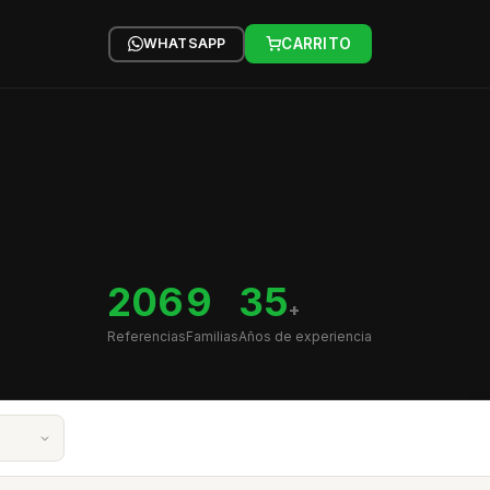
WHATSAPP
CARRITO
206
9
35
+
Referencias
Familias
Años de experiencia