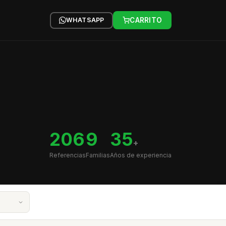
WHATSAPP
CARRITO
206
9
35
+
Referencias
Familias
Años de experiencia