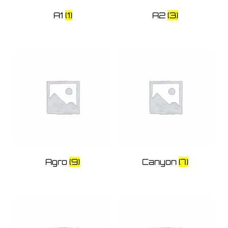
A1
(1)
A2
(3)
Agro
(9)
Canyon
(7)