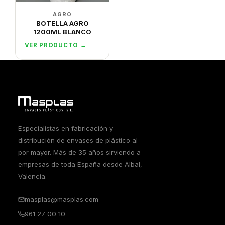
AGRO
BOTELLA AGRO
1200ML BLANCO
VER PRODUCTO →
Especialistas en fabricación y
distribución de envases de plástico al
por mayor. Más de 35 años sirviendo a
empresas de toda España desde Albal,
Valencia.
masplas@masplas.com
961 27 00 10