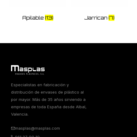
Apilable
(13)
Jarrican
(7)
Especialistas en fabricación y
distribución de envases de plástico al
por mayor. Más de 35 años sirviendo a
empresas de toda España desde Albal,
Valencia.
masplas@masplas.com