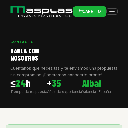
CARRITO
CONTACTO
HABLA CON
NOSOTROS
Cuéntanos qué necesitas y te enviamos una propuesta
sin compromiso. ¡Esperamos conocerte pronto!
≤
24
h
+
35
Albal
Tiempo de respuesta
Años de experiencia
Valencia · España