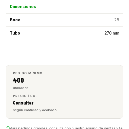
Dimensiones
Boca
28
Tubo
270 mm
PEDIDO MÍNIMO
400
unidades
PRECIO / UD.
Consultar
según cantidad y acabado
Para pedidos grandes, consulta con nuestro equipo de ventas y te