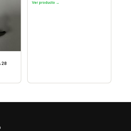
Ver producto →
 28
?