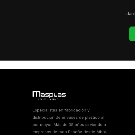
Llám
Especialistas en fabricación y
distribución de envases de plástico al
por mayor. Más de 35 años sirviendo a
empresas de toda España desde Albal,