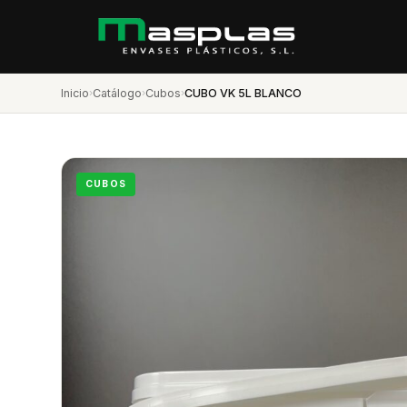
Inicio
›
Catálogo
›
Cubos
›
CUBO VK 5L BLANCO
CUBOS